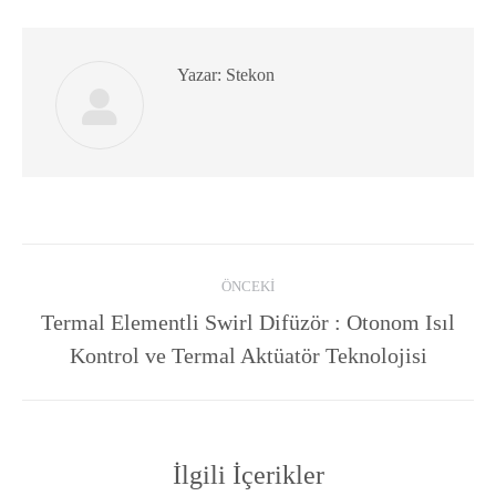
Yazar:
Stekon
Post
ÖNCEKI
navigation
Termal Elementli Swirl Difüzör : Otonom Isıl
Previous
Kontrol ve Termal Aktüatör Teknolojisi
post:
İlgili İçerikler