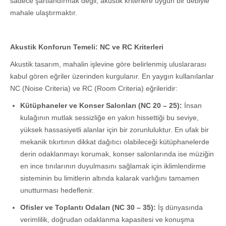
sadece şartlandırmak değil, akustik kriterlere uygun bir debiyle
mahale ulaştırmaktır.
Akustik Konforun Temeli: NC ve RC Kriterleri
Akustik tasarım, mahalin işlevine göre belirlenmiş uluslararası
kabul gören eğriler üzerinden kurgulanır. En yaygın kullanılanlar
NC (Noise Criteria) ve RC (Room Criteria) eğrileridir:
Kütüphaneler ve Konser Salonları (NC 20 – 25):
İnsan
kulağının mutlak sessizliğe en yakın hissettiği bu seviye,
yüksek hassasiyetli alanlar için bir zorunluluktur. En ufak bir
mekanik tıkırtının dikkat dağıtıcı olabileceği kütüphanelerde
derin odaklanmayı korumak, konser salonlarında ise müziğin
en ince tınılarının duyulmasını sağlamak için iklimlendirme
sisteminin bu limitlerin altında kalarak varlığını tamamen
unutturması hedeflenir.
Ofisler ve Toplantı Odaları (NC 30 – 35):
İş dünyasında
verimlilik, doğrudan odaklanma kapasitesi ve konuşma