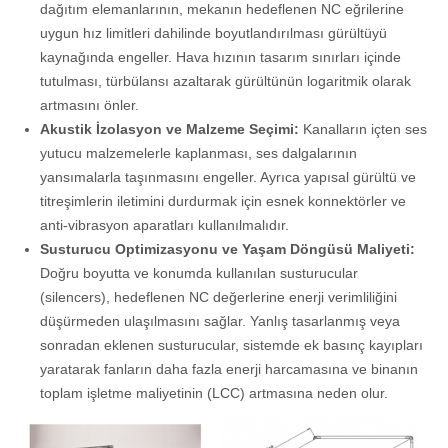
dağıtım elemanlarının, mekanın hedeflenen NC eğrilerine
uygun hız limitleri dahilinde boyutlandırılması gürültüyü
kaynağında engeller. Hava hızının tasarım sınırları içinde
tutulması, türbülansı azaltarak gürültünün logaritmik olarak
artmasını önler.
Akustik İzolasyon ve Malzeme Seçimi:
Kanalların içten ses
yutucu malzemelerle kaplanması, ses dalgalarının
yansımalarla taşınmasını engeller. Ayrıca yapısal gürültü ve
titreşimlerin iletimini durdurmak için esnek konnektörler ve
anti-vibrasyon aparatları kullanılmalıdır.
Susturucu Optimizasyonu ve Yaşam Döngüsü Maliyeti:
Doğru boyutta ve konumda kullanılan susturucular
(silencers), hedeflenen NC değerlerine enerji verimliliğini
düşürmeden ulaşılmasını sağlar. Yanlış tasarlanmış veya
sonradan eklenen susturucular, sistemde ek basınç kayıpları
yaratarak fanların daha fazla enerji harcamasına ve binanın
toplam işletme maliyetinin (LCC) artmasına neden olur.