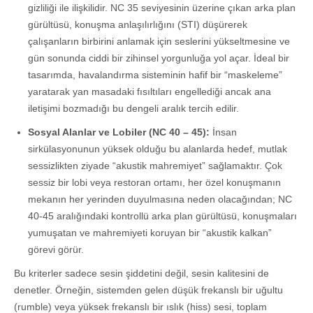
gizliliği ile ilişkilidir. NC 35 seviyesinin üzerine çıkan arka plan
gürültüsü, konuşma anlaşılırlığını (STI) düşürerek
çalışanların birbirini anlamak için seslerini yükseltmesine ve
gün sonunda ciddi bir zihinsel yorgunluğa yol açar. İdeal bir
tasarımda, havalandırma sisteminin hafif bir “maskeleme”
yaratarak yan masadaki fısıltıları engellediği ancak ana
iletişimi bozmadığı bu dengeli aralık tercih edilir.
Sosyal Alanlar ve Lobiler (NC 40 – 45):
İnsan
sirkülasyonunun yüksek olduğu bu alanlarda hedef, mutlak
sessizlikten ziyade “akustik mahremiyet” sağlamaktır. Çok
sessiz bir lobi veya restoran ortamı, her özel konuşmanın
mekanın her yerinden duyulmasına neden olacağından; NC
40-45 aralığındaki kontrollü arka plan gürültüsü, konuşmaları
yumuşatan ve mahremiyeti koruyan bir “akustik kalkan”
görevi görür.
Bu kriterler sadece sesin şiddetini değil, sesin kalitesini de
denetler. Örneğin, sistemden gelen düşük frekanslı bir uğultu
(rumble) veya yüksek frekanslı bir ıslık (hiss) sesi, toplam