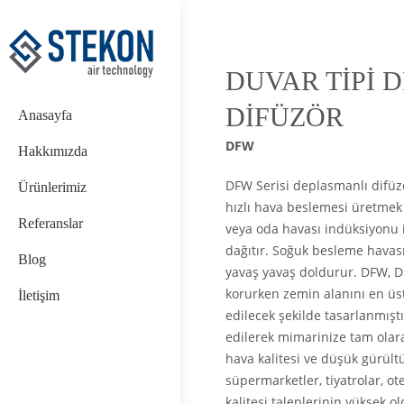
DUVAR TİPİ 
DİFÜZÖR
Anasayfa
DFW
Hakkımızda
DFW Serisi deplasmanlı difüzö
Ürünlerimiz
hızlı hava beslemesi üretmek
Referanslar
veya oda havası indüksiyonu i
dağıtır. Soğuk besleme havas
Blog
yavaş yavaş doldurur. DFW, D
korurken zemin alanını en üs
İletişim
edilecek şekilde tasarlanmıştı
edilerek mimarinize tam olara
hava kalitesi ve düşük gürültü 
süpermarketler, tiyatrolar, ot
kalitesi taleplerinin yüksek 