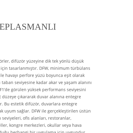
DEPLASMANLI
rler, difüzör yüzeyine dik tek yönlü düşük
 için tasarlanmıştır. DFW, minimum türbülans
le havayı perfore yüzü boyunca eşit olarak
ı taban seviyesine kadar akar ve yaşam alanını
F1’de görülen yüksek performans seviyesini
t düzeye çıkararak duvar alanına entegre
r. Bu estetik difüzör, duvarlara entegre
k uyum sağlar. DFW ile gerçekleştirilen üstün
seviyeleri, ofis alanları, restoranlar,
eller, kongre merkezleri, okullar veya hava
olduğu herhangi bir uygulama için uygundur.