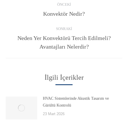
ÖNCEKI
navigation
Previous
Konvektör Nedir?
post:
SONRAKI
Neden Yer Konvektörü Tercih Edilmeli?
Next
Avantajları Nelerdir?
post:
İlgili İçerikler
HVAC Sistemlerinde Akustik Tasarım ve
Gürültü Kontrolü
23 Mart 2026