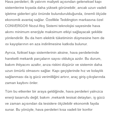
Hava perdeleri, ilk yatırım maliyeti açısından geleneksel kapı
sistemlerine kıyasla daha yüksek görünebilir; ancak uzun vadeli
işletme giderleri göz önünde bulundurulduğunda, önemli ölçüde
ekonomik avantaj sağlar. Özellikle Teddington markasına özel
CONVERGO® Nozul Atış Sistemi teknolojisi sayesinde hava
akımı minimum enerjiyle maksimum etkiyi sağlayacak şekilde
yönlendirilir. Bu da hem elektrik tüketiminin düşmesine hem de
ısı kayıplarının en aza indirilmesine katkıda bulunur.
Ayrıca, fiziksel kapı sistemlerinin aksine, hava perdelerinde
hareketli mekanik parçaların sayısı oldukça azdır. Bu durum,
bakım ihtiyacını azaltır, arıza riskini düşürür ve sistemin daha
uzun ömürlü olmasını sağlar. Kapı geçişlerinde hız ve kolaylık
sağlanması da iş gücü verimliliğini artırır, araç giriş-çıkışlarında
zaman kaybını önler.
Tüm bu etkenler bir araya geldiğinde, hava perdeleri yalnızca
enerji tasarrufu değil; bakım ,mekanik tesisat detayları, iş gücü
ve zaman açısından da tesislere ölçülebilir ekonomik fayda
sunar. Bu yönüyle, hava perdeleri kısa vadeli bir konfor